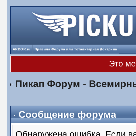
ARDOR.ru
Правила Форума или Тоталитарная Доктрина
Это ме
Пикап Форум - Всемирн
Сообщение форума
Обнаружена ошибка. Если в