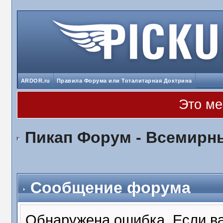
ARDOR.ru
Правила Форума или Тоталитарная Доктрина
Это ме
Пикап Форум - Всемирн
Сообщение форума
Обнаружена ошибка. Если в