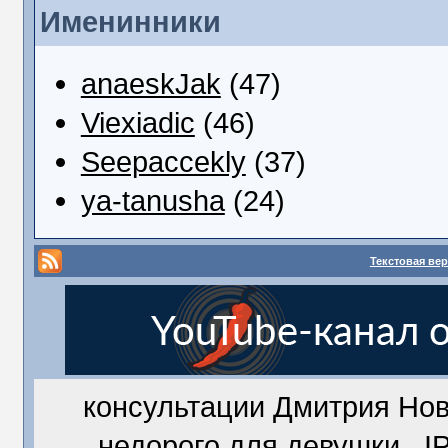
Именинники
anaeskJak
(47)
Viexiadic
(46)
Seepaccekly
(37)
ya-tanusha
(24)
Текстовая ве
консультации Дмитрия Но
недорого для девушки IP