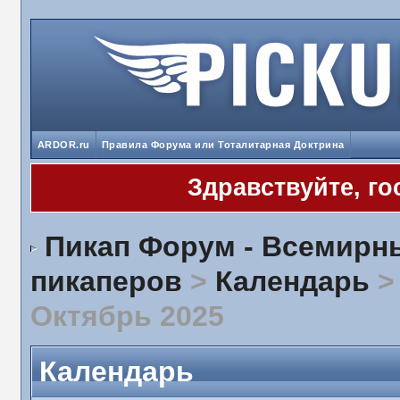
ARDOR.ru
Правила Форума или Тоталитарная Доктрина
Здравствуйте, го
Пикап Форум - Всемир
пикаперов
>
Календарь
Октябрь 2025
Календарь