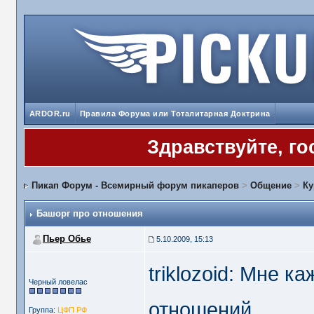
ARDOR.ru
Правила Форума или Тоталитарная Доктрина
Здравствуйте, го
Пикап Форум - Всемирный форум пикаперов
>
Общение
>
Ку
Башорг про отношения
Пьер Обье
5.10.2009, 15:13
triklozoid: Мне к
Черный ловелас
отношений.
Группа:
ЦФП РФ