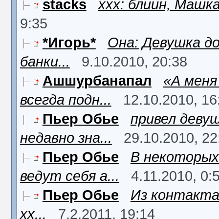
stacks
ххх: блиин, Машка,
9:35
*Игорь*
Она: Девушка д
банки...
9.10.2010, 20:38
Ашшурбанапал
«А меня
всегда подн...
12.10.2010, 16
Пьер Обье
привел девуш
недавно зна...
29.10.2010, 22
Пьер Обье
В некоторых
ведут себя а...
4.11.2010, 0:
Пьер Обье
Из контакта.
хх...
7.2.2011, 19:14