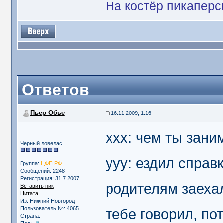
На костёр пикаперс
Ответов
Пьер Обье
16.11.2009, 1:16
xxx: чем ты зан
Черный ловелас
yyy: ездил справ
Группа:
ЦФП РФ
Сообщений: 2248
Регистрация: 31.7.2007
родителям заехал
Вставить ник
Цитата
Из: Нижний Новгород
Пользователь №: 4065
тебе говорил, по
Страна: