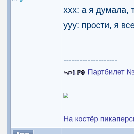
Пол:
xxx: а я думала, 
yyy: прости, я в
--------------------
Партбилет №
На костёр пикаперс