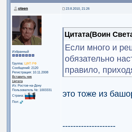
oteen
23.8.2010, 21:26
Цитата(Воин Света
Если много и ре
Избранный
обязательно нас
Группа:
ЦФП РФ
правило, приход
Сообщений: 2120
Регистрация: 10.11.2008
Вставить ник
Цитата
Из: Ростов-на-Дону
Пользователь №: 1003331
это тоже из башор
Страна:
Пол:
--------------------