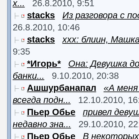
x...
26.8.2010, 9:51
stacks
Из разговора с по
26.8.2010, 10:46
stacks
ххх: блиин, Машка,
9:35
*Игорь*
Она: Девушка д
банки...
9.10.2010, 20:38
Ашшурбанапал
«А меня
всегда подн...
12.10.2010, 16
Пьер Обье
привел девуш
недавно зна...
29.10.2010, 22
Пьер Обье
В некоторых