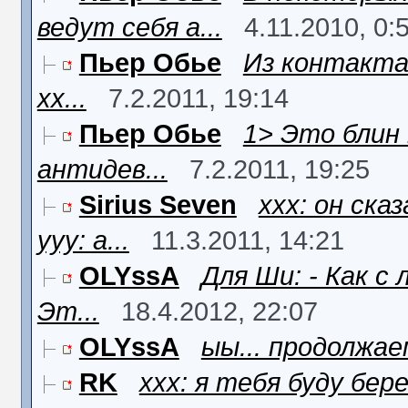
ведут себя а...
4.11.2010, 0:
Пьер Обье
Из контакта.
хх...
7.2.2011, 19:14
Пьер Обье
1> Это блин 
антидев...
7.2.2011, 19:25
Sirius Seven
xxx: он ска
yyy: а...
11.3.2011, 14:21
OLYssA
Для Ши: - Как с
Эт...
18.4.2012, 22:07
OLYssA
ыы... продолжаем
RK
xxx: я тебя буду бере