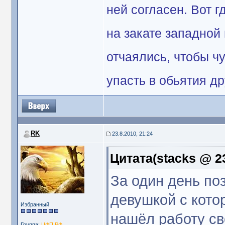
ней согласен. Вот 
на закате западной
отчаялись, чтобы чу
упасть в обьятия др
RK
23.8.2010, 21:24
Цитата(stacks @ 23
За один день по
девушкой с кото
Избранный
нашёл работу св
Группа:
ЦФП РФ