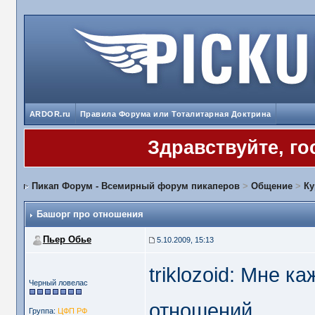
ARDOR.ru
Правила Форума или Тоталитарная Доктрина
Здравствуйте, го
Пикап Форум - Всемирный форум пикаперов
>
Общение
>
Ку
Башорг про отношения
Пьер Обье
5.10.2009, 15:13
triklozoid: Мне к
Черный ловелас
отношений.
Группа:
ЦФП РФ