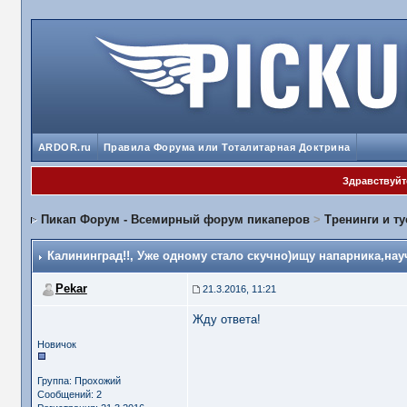
ARDOR.ru
Правила Форума или Тоталитарная Доктрина
Здравствуйте
Пикап Форум - Всемирный форум пикаперов
>
Тренинги и т
Калининград!!
, Уже одному стало скучно)ищу напарника,нау
Pekar
21.3.2016, 11:21
Жду ответа!
Новичок
Группа: Прохожий
Сообщений: 2